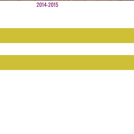
Ga
2014-2015
naar
inhoud