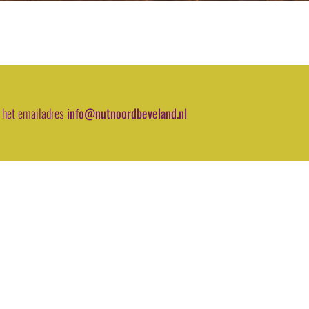
 het emailadres
info@nutnoordbeveland.nl