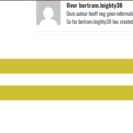
Ga
Over
bertram.leighty38
naar
Deze auteur heeft nog geen informati
inhoud
So far bertram.leighty38 has created