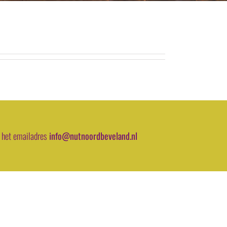
 het emailadres
info@nutnoordbeveland.nl