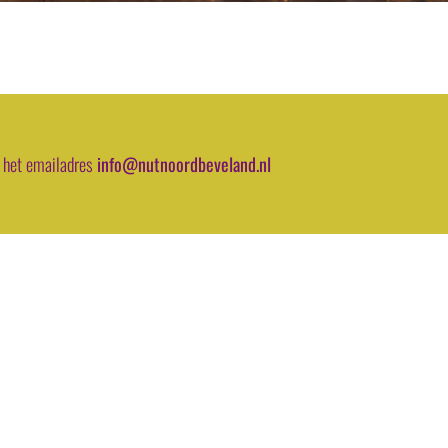
 het emailadres
info@nutnoordbeveland.nl