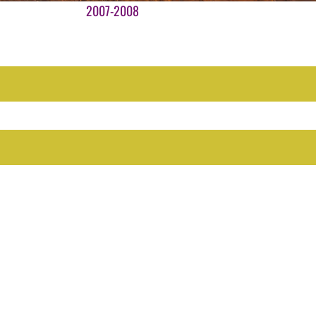
Ga
2007-2008
naar
inhoud