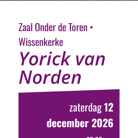
Ga
naar
inhoud
Zaal Onder de Toren •
Wissenkerke
Yorick van
Norden
zaterdag
12
december 2026