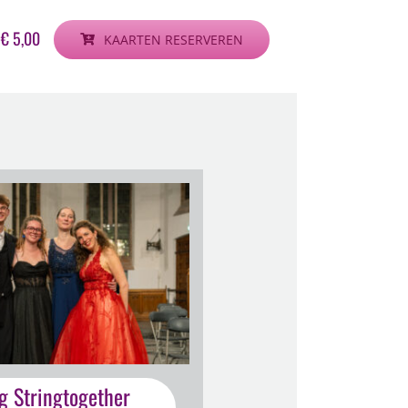
g
€ 5,00
KAARTEN RESERVEREN
ng Stringtogether