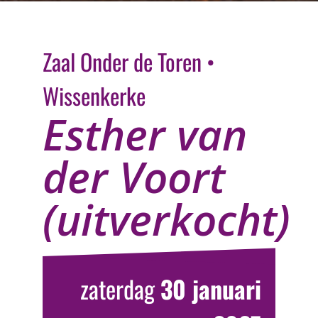
Ga
naar
inhoud
Zaal Onder de Toren •
Wissenkerke
Esther van
der Voort
(uitverkocht)
zaterdag
30 januari