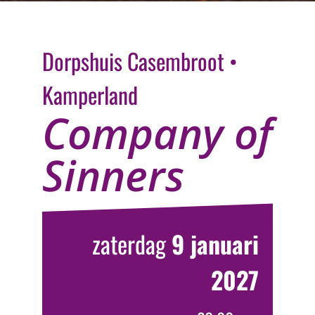
Ga
naar
inhoud
Dorpshuis Casembroot •
Kamperland
Company of
Sinners
zaterdag
9 januari
2027