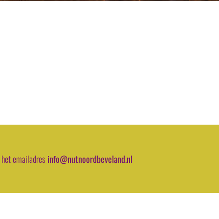
 het emailadres
info@nutnoordbeveland.nl