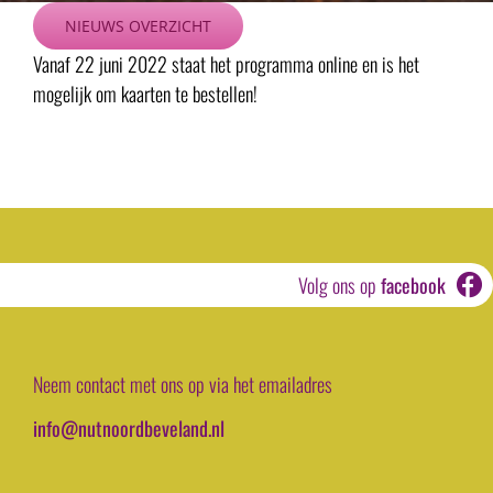
Ga
NIEUWS OVERZICHT
naar
Vanaf 22 juni 2022 staat het programma online en is het
inhoud
mogelijk om kaarten te bestellen!
Volg ons op
facebook
Neem contact met ons op via het emailadres
info@nutnoordbeveland.nl