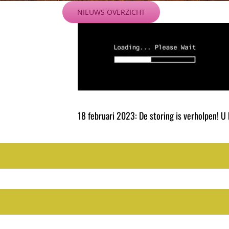
Ga
NIEUWS OVERZICHT
naar
inhoud
18 februari 2023: De storing is verholpen! U