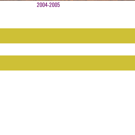
Ga
2004-2005
naar
inhoud