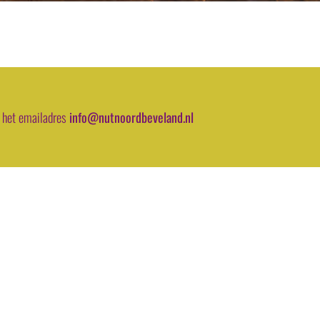
 het emailadres
info@nutnoordbeveland.nl